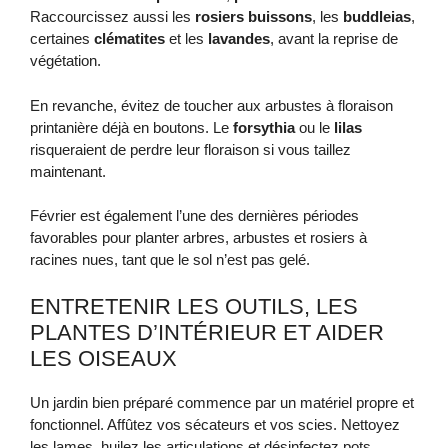
Raccourcissez aussi les
rosiers buissons
, les
buddleias
,
certaines
clématites
et les
lavandes
, avant la reprise de
végétation.
En revanche, évitez de toucher aux arbustes à floraison
printanière déjà en boutons. Le
forsythia
ou le
lilas
risqueraient de perdre leur floraison si vous taillez
maintenant.
Février est également l’une des dernières périodes
favorables pour planter arbres, arbustes et rosiers à
racines nues, tant que le sol n’est pas gelé.
ENTRETENIR LES OUTILS, LES
PLANTES D’INTÉRIEUR ET AIDER
LES OISEAUX
Un jardin bien préparé commence par un matériel propre et
fonctionnel. Affûtez vos sécateurs et vos scies. Nettoyez
les lames, huilez les articulations et désinfectez pots,