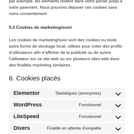
par exemple, les éléments restent dans votre panier jusqu’à
votre paiement. Nous pouvons déposer ces cookies sans
votre consentement.
5.2 Cookies de marketing/suivi
Les cookies de marketing/suivi sont des cookies ou toute
autre forme de stockage local, utilisés pour créer des profils
d’utilisateurs afin d’afficher de la publicité ou de suivre
l’utilisateur sur ce site web ou sur plusieurs sites web dans
des finalités marketing similaires.
6. Cookies placés
Elementor
Statistiques (anonymes)
Consent
to
WordPress
Fonctionnel
Consent
service
to
elementor
LiteSpeed
Fonctionnel
Consent
service
to
wordpress
Divers
Finalité en attente d’enquête
Consent
service