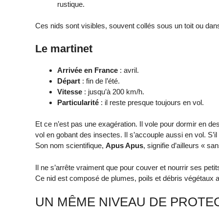
rustique.
Ces nids sont visibles, souvent collés sous un toit ou dan
Le martinet
Arrivée en France
: avril.
Départ
: fin de l’été.
Vitesse
: jusqu’à 200 km/h.
Particularité
: il reste presque toujours en vol.
Et ce n’est pas une exagération. Il vole pour dormir en de
vol en gobant des insectes. Il s’accouple aussi en vol. S’i
Son nom scientifique,
Apus Apus
, signifie d’ailleurs « sa
Il ne s’arrête vraiment que pour couver et nourrir ses pe
Ce nid est composé de plumes, poils et débris végétaux a
UN MÊME NIVEAU DE PROTE