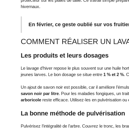
protecteur sur les plaies de taille. Ce travail simple prépa
hivernaux.
En février, ce geste oublié sur vos fruiti
COMMENT RÉALISER UN LAVA
Les produits et leurs dosages
Le lavage d’hiver repose le plus souvent sur une huile horti
jeunes larves. Le bon dosage se situe entre
1 % et 2 %
. 
Un ajout de savon noir est possible, car il améliore l’ém
savon noir par litre
. Pour les maladies fongiques, un tra
arboricole
reste efficace. Utilisez-les en pulvérisation ou
La bonne méthode de pulvérisation
Pulvérisez l’intégralité de l’arbre. Couvrez le tronc, les 