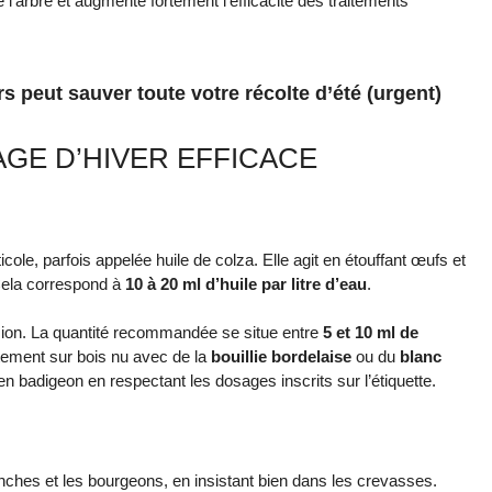
re l’arbre et augmente fortement l’efficacité des traitements
ers peut sauver toute votre récolte d’été (urgent)
GE D’HIVER EFFICACE
cole, parfois appelée huile de colza. Elle agit en étouffant œufs et
Cela correspond à
10 à 20 ml d’huile par litre d’eau
.
ulsion. La quantité recommandée se situe entre
5 et 10 ml de
itement sur bois nu avec de la
bouillie bordelaise
ou du
blanc
 en badigeon en respectant les dosages inscrits sur l’étiquette.
branches et les bourgeons, en insistant bien dans les crevasses.