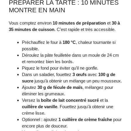
PRÉPARER LA TARTE : 10 MINUTES
MONTRE EN MAIN
Vous comptez environ
10 minutes de préparation
et
30 à
35 minutes de cuisson
. C’est rapide et très accessible.
Préchauffez le four à
180 °C
, chaleur tournante si
possible.
Déroulez la pâte feuilletée dans un moule de 24 cm
et remontez bien les bords.
Piquez le fond pour éviter qu’il ne gonfle.
Dans un saladier, fouettez
3 œufs
avec
100 g de
sucre
jusqu’à obtenir un mélange un peu mousseux.
Ajoutez
30 g de fécule de maïs
, mélangez pour
éliminer les grumeaux.
Versez la
boîte de lait concentré sucré
et la
cuillère de vanille
. Fouettez jusqu’à obtenir une
crème lisse.
Optionnel : ajoutez
1 cuillère de crème fraîche
pour
encore plus de douceur.