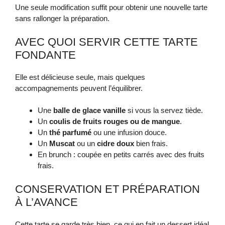
Une seule modification suffit pour obtenir une nouvelle tarte
sans rallonger la préparation.
AVEC QUOI SERVIR CETTE TARTE
FONDANTE
Elle est délicieuse seule, mais quelques
accompagnements peuvent l’équilibrer.
Une
balle de glace vanille
si vous la servez tiède.
Un
coulis de fruits rouges ou de mangue
.
Un
thé parfumé
ou une infusion douce.
Un
Muscat
ou un
cidre doux
bien frais.
En brunch : coupée en petits carrés avec des fruits
frais.
CONSERVATION ET PRÉPARATION
À L’AVANCE
Cette tarte se garde très bien, ce qui en fait un dessert idéal