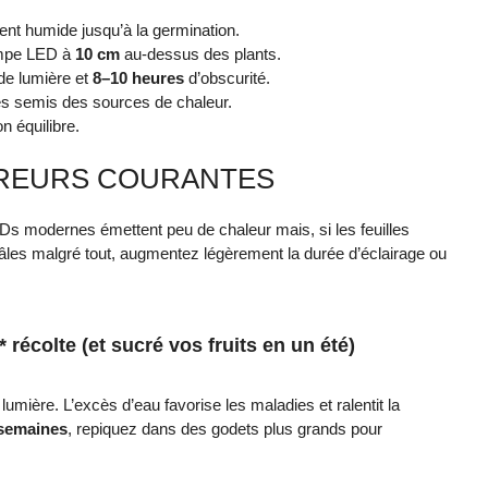
nt humide jusqu’à la germination.
lampe LED à
10 cm
au-dessus des plants.
de lumière et
8–10 heures
d’obscurité.
es semis des sources de chaleur.
 équilibre.
RREURS COURANTES
EDs modernes émettent peu de chaleur mais, si les feuilles
 pâles malgré tout, augmentez légèrement la durée d’éclairage ou
** récolte (et sucré vos fruits en un été)
mière. L’excès d’eau favorise les maladies et ralentit la
 semaines
, repiquez dans des godets plus grands pour